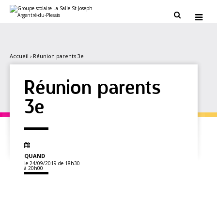
Aller
Outils
au
personnels


contenu.
|
Aller
à
la
navigation
Accueil
›
Réunion parents 3e
Réunion parents
3e
QUAND
le 24/09/2019
de 18h30
à 20h00