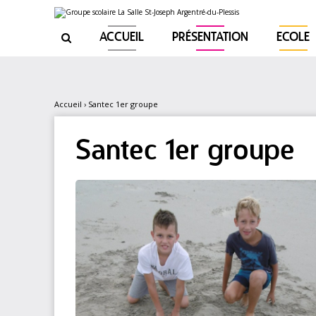
Aller
Outils
au
personnels
contenu.
|
ACCUEIL
PRÉSENTATION
ECOLE

Aller
à
la
navigation
Accueil
›
Santec 1er groupe
Santec 1er groupe