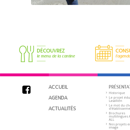
DÉCOUVREZ
CONS
le menu de la cantine
l'agend
ACCUEIL
PRÉSENTA

Historique
AGENDA
Le projet édu
Lasallien
Le mot du ch
ACTUALITÉS
d'établissem
Brochures
multilingues
ALL
Nos projets e
image