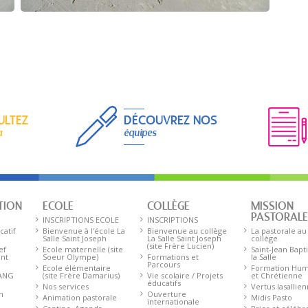
ULTEZ
DÉCOUVREZ NOS
a
équipes
TION
ECOLE
COLLÈGE
MISSION
PASTORAL
INSCRIPTIONS ECOLE
INSCRIPTIONS
catif
Bienvenue à l'école La
Bienvenue au collège
La pastorale au
Salle Saint Joseph
La Salle Saint Joseph
collège
(site Frère Lucien)
ef
Ecole maternelle (site
Saint-Jean Bapt
ent
Soeur Olympe)
Formations et
la Salle
Parcours
Ecole élémentaire
Formation Hum
 ANG
(site Frère Damarius)
Vie scolaire / Projets
et Chrétienne
éducatifs
Nos services
Vertus lasallie
n
Ouverture
Animation pastorale
Midis Pasto
internationale