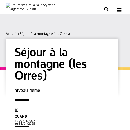
Aller
Outils
au
personnels


contenu.
|
Aller
à
la
navigation
Accueil
›
Séjour à la montagne (les Orres)
Séjour à la
montagne (les
Orres)
niveau 4ème
QUAND
du 27/01/2025
au 31/01/2025