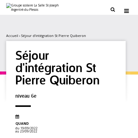
Aller
Outils
au
personnels


contenu.
|
Aller
à
la
navigation
Accueil
›
Séjour d'intégration St Pierre Quiberon
Séjour
d'intégration St
Pierre Quiberon
niveau 6e
QUAND
du 19/09/2022
au 23/09/2022