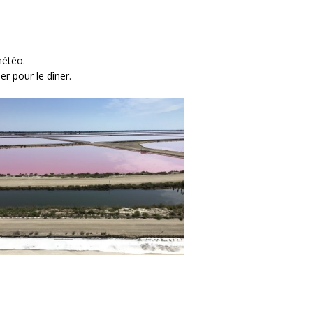
-------------
 météo.
er pour le dîner.