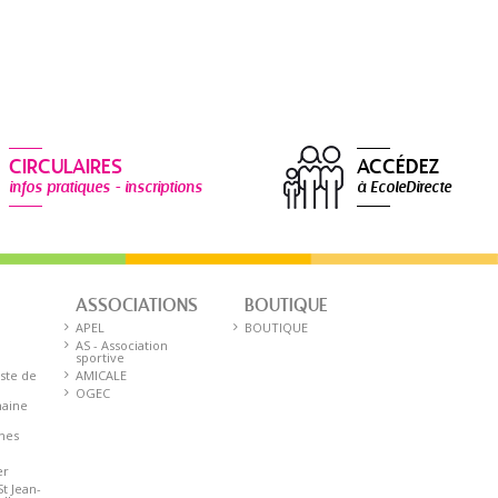
CIRCULAIRES
ACCÉDEZ
infos pratiques - inscriptions
à EcoleDirecte
ASSOCIATIONS
BOUTIQUE
E
APEL
BOUTIQUE
AS - Association
sportive
iste de
AMICALE
OGEC
aine
nnes
er
St Jean-