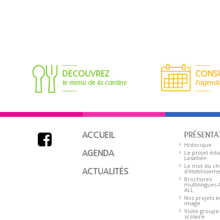
DÉCOUVREZ
CONS
le menu de la cantine
l'agend
ACCUEIL
PRÉSENTA

Historique
AGENDA
Le projet édu
Lasallien
Le mot du ch
ACTUALITÉS
d'établissem
Brochures
multilingues
ALL
Nos projets e
image
Visite groupe
scolaire