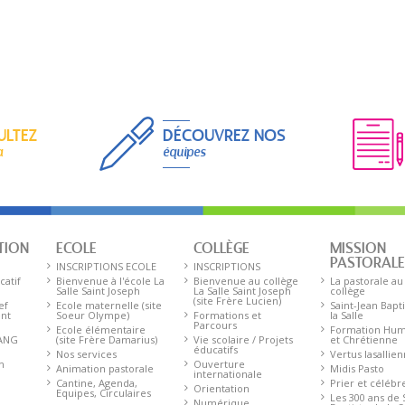
ULTEZ
DÉCOUVREZ NOS
a
équipes
TION
ECOLE
COLLÈGE
MISSION
PASTORAL
INSCRIPTIONS ECOLE
INSCRIPTIONS
catif
Bienvenue à l'école La
Bienvenue au collège
La pastorale au
Salle Saint Joseph
La Salle Saint Joseph
collège
(site Frère Lucien)
ef
Ecole maternelle (site
Saint-Jean Bapt
ent
Soeur Olympe)
Formations et
la Salle
Parcours
Ecole élémentaire
Formation Hum
 ANG
(site Frère Damarius)
Vie scolaire / Projets
et Chrétienne
éducatifs
Nos services
Vertus lasallie
n
Ouverture
Animation pastorale
Midis Pasto
internationale
Cantine, Agenda,
Prier et célébr
Orientation
Equipes, Circulaires
Les 300 ans de 
Numérique