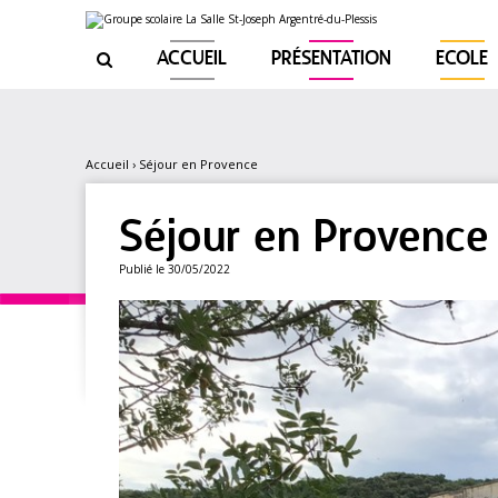
Aller
Outils
au
personnels
contenu.
|
ACCUEIL
PRÉSENTATION
ECOLE

Aller
à
la
navigation
Accueil
›
Séjour en Provence
Séjour en Provence
Publié le 30/05/2022