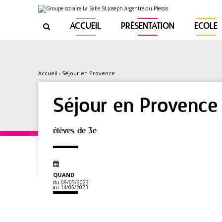
Aller
Outils
au
personnels
contenu.
|
ACCUEIL
PRÉSENTATION
ECOLE

Aller
à
la
navigation
Accueil
›
Séjour en Provence
Séjour en Provence
élèves de 3e
QUAND
du 09/05/2023
au 14/05/2023