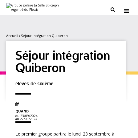
Aller
Outils
au
personnels


contenu.
|
Aller
à
la
navigation
Accueil
›
Séjour intégration Quiberon
Séjour intégration
Quiberon
élèves de sixième
QUAND
du 23/09/2024
au 27/09/2024
Le premier groupe partira le lundi 23 septembre à