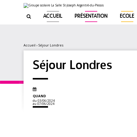
Aller
Outils
au
personnels
contenu.
|
ACCUEIL
PRÉSENTATION
ECOLE

Aller
à
la
navigation
Accueil
›
Séjour Londres
Séjour Londres
QUAND
du 03/06/2024
au 07/06/2024