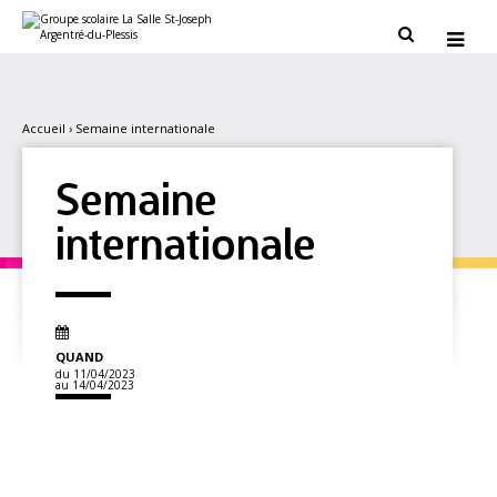
Aller
Outils
au
personnels


contenu.
|
Aller
à
la
navigation
Accueil
›
Semaine internationale
Semaine
internationale
QUAND
du 11/04/2023
au 14/04/2023