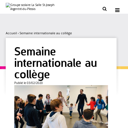
Aller
Outils
au
personnels


contenu.
|
Aller
à
la
navigation
Accueil
›
Semaine internationale au collège
Semaine
internationale au
collège
Publié le 03/02/2020