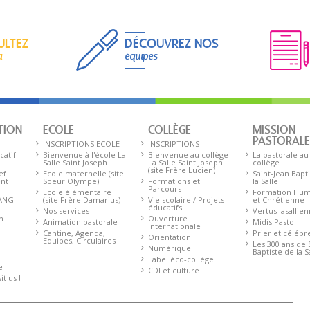
ULTEZ
DÉCOUVREZ NOS
a
équipes
TION
ECOLE
COLLÈGE
MISSION
PASTORAL
INSCRIPTIONS ECOLE
INSCRIPTIONS
catif
Bienvenue à l'école La
Bienvenue au collège
La pastorale au
Salle Saint Joseph
La Salle Saint Joseph
collège
(site Frère Lucien)
ef
Ecole maternelle (site
Saint-Jean Bapt
ent
Soeur Olympe)
Formations et
la Salle
Parcours
Ecole élémentaire
Formation Hum
 ANG
(site Frère Damarius)
Vie scolaire / Projets
et Chrétienne
éducatifs
Nos services
Vertus lasallie
n
Ouverture
Animation pastorale
Midis Pasto
internationale
Cantine, Agenda,
Prier et célébr
Orientation
Equipes, Circulaires
Les 300 ans de 
Numérique
Baptiste de la S
Label éco-collège
e
CDI et culture
t us !