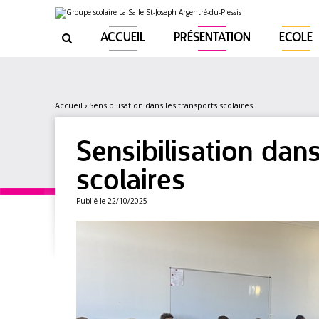
Aller
Outils
au
personnels
contenu.
|
ACCUEIL
PRÉSENTATION
ECOLE

Aller
à
la
navigation
Accueil
›
Sensibilisation dans les transports scolaires
Sensibilisation dans
scolaires
Publié le 22/10/2025