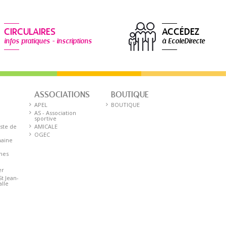
CIRCULAIRES
ACCÉDEZ
infos pratiques - inscriptions
à EcoleDirecte
ASSOCIATIONS
BOUTIQUE
E
APEL
BOUTIQUE
AS - Association
sportive
iste de
AMICALE
OGEC
aine
nnes
er
St Jean-
alle