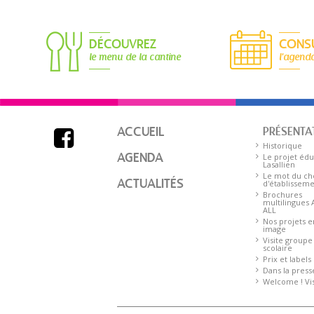
DÉCOUVREZ
CONS
le menu de la cantine
l'agend
ACCUEIL
PRÉSENTA

Historique
AGENDA
Le projet édu
Lasallien
Le mot du ch
ACTUALITÉS
d'établissem
Brochures
multilingues
ALL
Nos projets e
image
Visite groupe
scolaire
Prix et labels
Dans la press
Welcome ! Visi