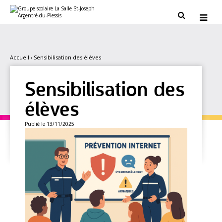
Aller
Outils
au
personnels


contenu.
|
Aller
à
la
navigation
Accueil
›
Sensibilisation des élèves
Sensibilisation des
élèves
Publié le 13/11/2025