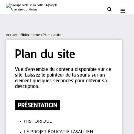
Aller
Outils
au
personnels


contenu.
|
Aller
à
la
navigation
Accueil
›
Slider home
›
Plan du site
Plan du site
Vue d'ensemble du contenu disponible sur ce
site. Laissez le pointeur de la souris sur un
élément quelques secondes pour obtenir sa
description.
PRÉSENTATION
HISTORIQUE
LE PROJET ÉDUCATIF LASALLIEN