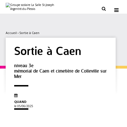
Aller
Outils
au
personnels


contenu.
|
Aller
à
la
navigation
Accueil
›
Sortie à Caen
Sortie à Caen
niveau 3e
mémorial de Caen et cimetière de Colleville sur
Mer
QUAND
le 05/06/2025