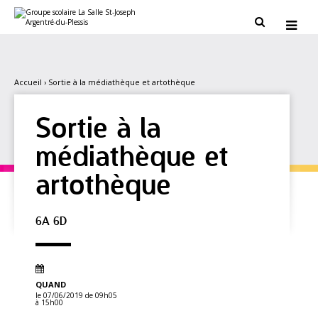
Aller
Outils
au
personnels


contenu.
|
Aller
à
la
navigation
Accueil
›
Sortie à la médiathèque et artothèque
Sortie à la
médiathèque et
artothèque
6A 6D
QUAND
le 07/06/2019
de 09h05
à 15h00