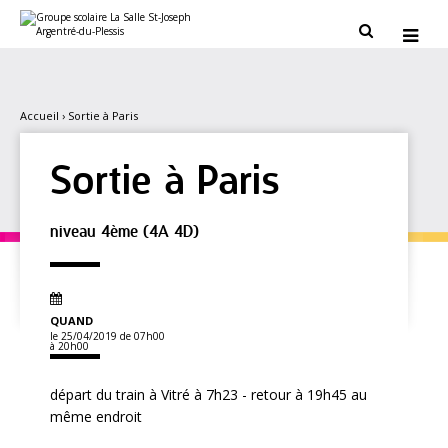
Aller
Outils
au
personnels


contenu.
|
Aller
à
la
navigation
Accueil
›
Sortie à Paris
Sortie à Paris
niveau 4ème (4A 4D)
QUAND
le 25/04/2019
de 07h00
à 20h00
départ du train à Vitré à 7h23 - retour à 19h45 au
même endroit