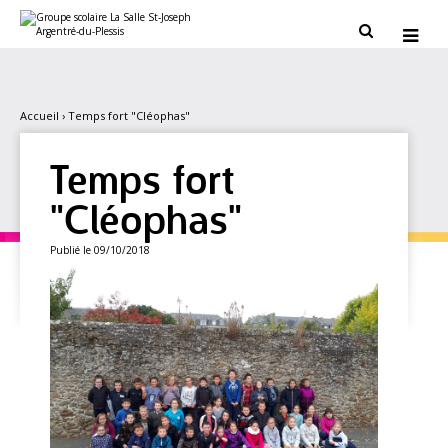
Aller
Outils
au
personnels


contenu.
|
Aller
à
la
navigation
Accueil
›
Temps fort "Cléophas"
Temps fort
"Cléophas"
Publié le 09/10/2018