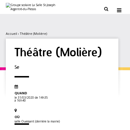
Aller
Outils
au
personnels


contenu.
|
Aller
à
la
navigation
Accueil
›
Théâtre (Molière)
Théâtre (Molière)
5e
QUAND
le 31/03/2020
de 14h35
à 16h40
OÙ
salle Ouessant (derrière la mairie)