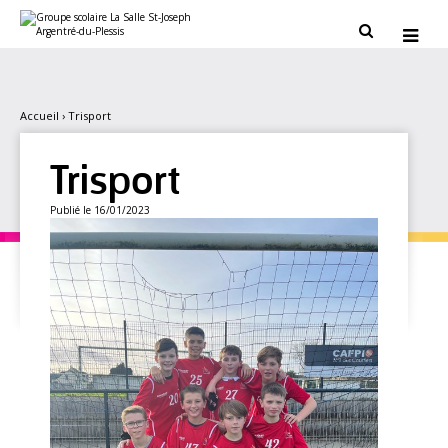
Aller
Outils
au
personnels


contenu.
|
Aller
à
la
navigation
Accueil
›
Trisport
Trisport
Publié le 16/01/2023