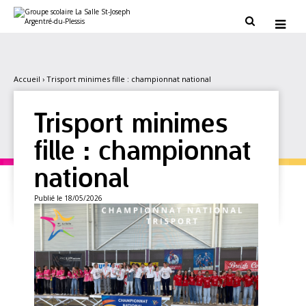
Aller
Outils
au
personnels


contenu.
|
Aller
à
la
navigation
Accueil
›
Trisport minimes fille : championnat national
Trisport minimes
fille : championnat
national
Publié le 18/05/2026