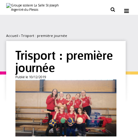
Aller
Outils
au
personnels


contenu.
|
Aller
à
la
navigation
Accueil
›
Trisport : première journée
Trisport : première
journée
Publié le 10/12/2019