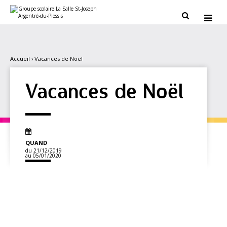
Aller
Outils
au
personnels


contenu.
|
Aller
à
la
navigation
Accueil
›
Vacances de Noël
Vacances de Noël
QUAND
du 21/12/2019
au 05/01/2020