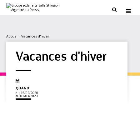
Aller
Outils
au
personnels


contenu.
|
Aller
à
la
navigation
Accueil
›
Vacances d'hiver
Vacances d'hiver
QUAND
du 15/02/2020
au 01/03/2020