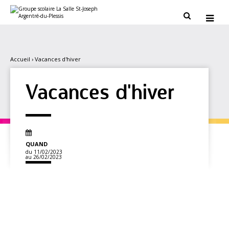
Aller
Outils
au
personnels


contenu.
|
Aller
à
la
navigation
Accueil
›
Vacances d'hiver
Vacances d'hiver
QUAND
du 11/02/2023
au 26/02/2023