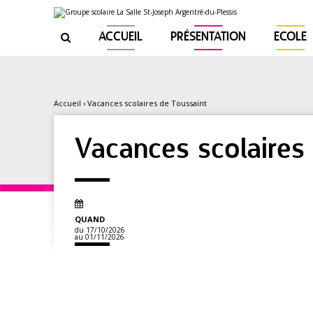
Aller
Outils
au
personnels
contenu.
|
ACCUEIL
PRÉSENTATION
ECOLE

Aller
à
la
navigation
Accueil
›
Vacances scolaires de Toussaint
Vacances scolaires
QUAND
du 17/10/2026
au 01/11/2026