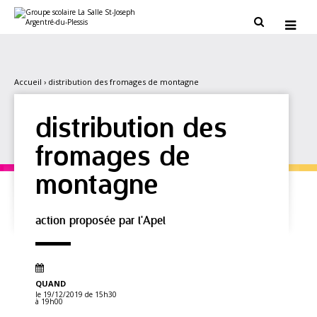
Aller
Outils
au
personnels


contenu.
|
Aller
à
la
navigation
Accueil
›
distribution des fromages de montagne
distribution des
fromages de
montagne
action proposée par l'Apel
QUAND
le 19/12/2019
de 15h30
à 19h00