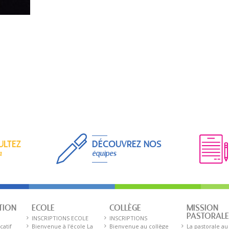
ULTEZ
DÉCOUVREZ NOS
a
équipes
TION
ECOLE
COLLÈGE
MISSION
PASTORAL
INSCRIPTIONS ECOLE
INSCRIPTIONS
catif
Bienvenue à l'école La
Bienvenue au collège
La pastorale au