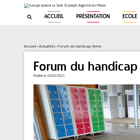
Aller
Outils
au
personnels
contenu.
|
ACCUEIL
PRÉSENTATION
ECOLE

Aller
à
la
navigation
Accueil
›
Actualités
›
Forum du handicap 5ème
Forum du handicap
Publié le 22/02/2021