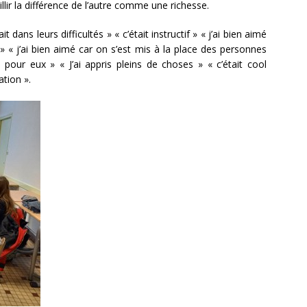
eillir la différence de l’autre comme une richesse.
t dans leurs difficultés » « c’était instructif » « j’ai bien aimé
 « j’ai bien aimé car on s’est mis à la place des personnes
e pour eux » « J’ai appris pleins de choses » « c’était cool
tion ».