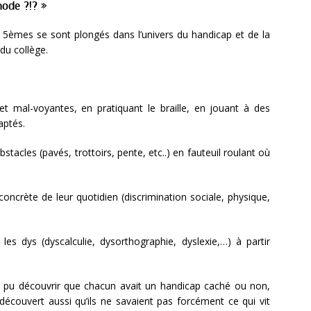
mode ?!? »
os 5èmes se sont plongés dans l’univers du handicap et de la
du collège.
 mal-voyantes, en pratiquant le braille, en jouant à des
aptés.
bstacles (pavés, trottoirs, pente, etc..) en fauteuil roulant où
oncrète de leur quotidien (discrimination sociale, physique,
es dys (dyscalculie, dysorthographie, dyslexie,…) à partir
nsi pu découvrir que chacun avait un handicap caché ou non,
t découvert aussi qu’ils ne savaient pas forcément ce qui vit