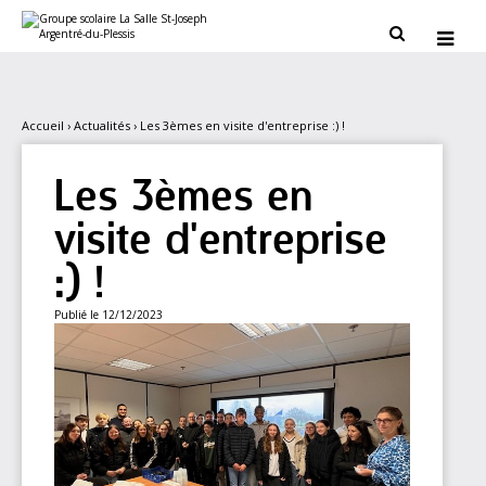
Aller
Outils
au
personnels


contenu.
|
Aller
à
la
navigation
Accueil
›
Actualités
›
Les 3èmes en visite d'entreprise :) !
Les 3èmes en
visite d'entreprise
:) !
Publié le 12/12/2023