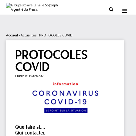
Aller
Outils
au
personnels


contenu.
|
Aller
à
la
navigation
Accueil
›
Actualités
›
PROTOCOLES COVID
PROTOCOLES
COVID
Publié le 15/09/2020
Que faire si....
Qui contacter.