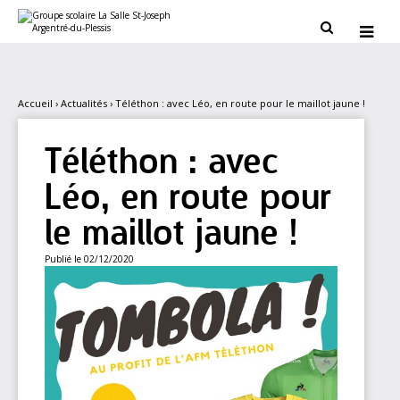
Aller
Outils
au
personnels


contenu.
|
Aller
à
la
navigation
Accueil
›
Actualités
›
Téléthon : avec Léo, en route pour le maillot jaune !
Téléthon : avec
Léo, en route pour
le maillot jaune !
Publié le 02/12/2020