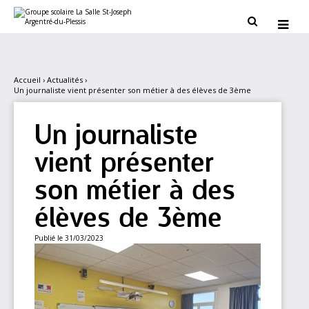
Aller
Outils
au
personnels


contenu.
|
Aller
à
la
navigation
Accueil
›
Actualités
›
Un journaliste vient présenter son métier à des élèves de 3ème
Un journaliste
vient présenter
son métier à des
élèves de 3ème
Publié le 31/03/2023