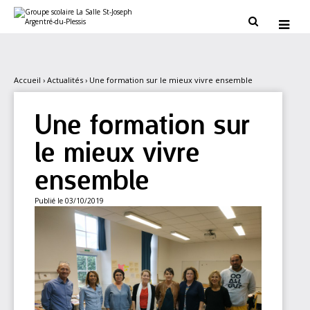
Aller
Outils
au
personnels


contenu.
|
Aller
à
la
navigation
Accueil
›
Actualités
›
Une formation sur le mieux vivre ensemble
Une formation sur
le mieux vivre
ensemble
Publié le 03/10/2019