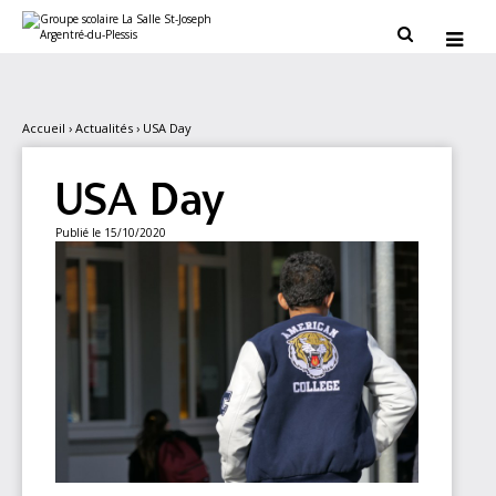
Aller
Outils
au
personnels


contenu.
|
Aller
à
la
navigation
Accueil
›
Actualités
›
USA Day
USA Day
Publié le 15/10/2020