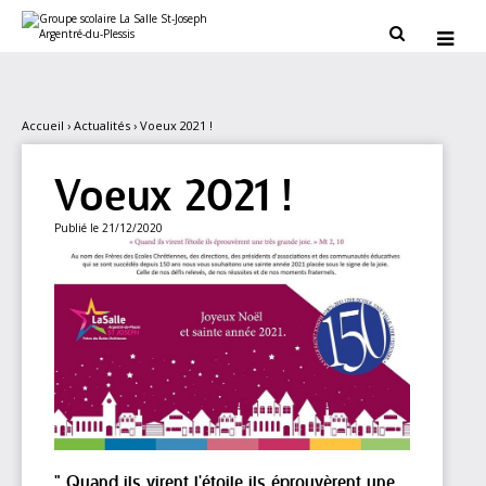
Aller
Outils
au
personnels


contenu.
|
Aller
à
la
navigation
Accueil
›
Actualités
›
Voeux 2021 !
Voeux 2021 !
Publié le 21/12/2020
" Quand ils virent l'étoile ils éprouvèrent une