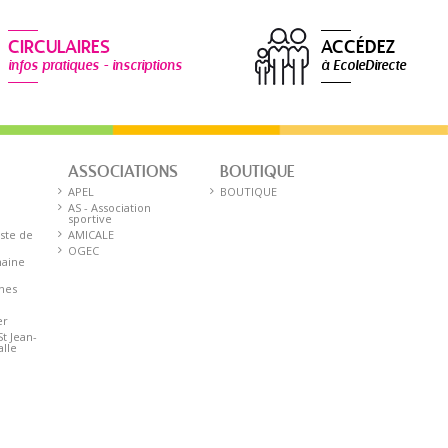
CIRCULAIRES
ACCÉDEZ
infos pratiques - inscriptions
à EcoleDirecte
ASSOCIATIONS
BOUTIQUE
E
APEL
BOUTIQUE
AS - Association
sportive
iste de
AMICALE
OGEC
aine
nnes
er
St Jean-
alle