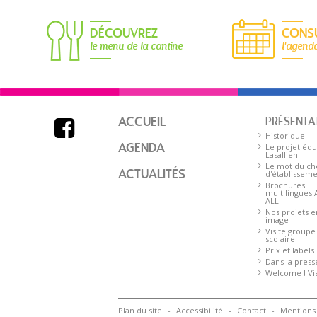
DÉCOUVREZ
CONS
le menu de la cantine
l'agend
ACCUEIL
PRÉSENTA

Historique
AGENDA
Le projet édu
Lasallien
Le mot du ch
ACTUALITÉS
d'établissem
Brochures
multilingues
ALL
Nos projets e
image
Visite groupe
scolaire
Prix et labels
Dans la press
Welcome ! Visi
Plan du site
Accessibilité
Contact
Mentions 