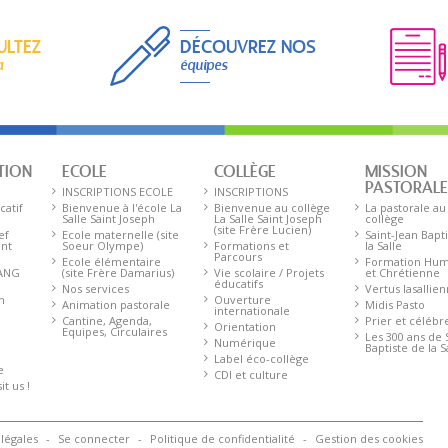
ULTEZ
DÉCOUVREZ NOS
a
équipes
TION
ECOLE
COLLÈGE
MISSION
PASTORAL
INSCRIPTIONS ECOLE
INSCRIPTIONS
catif
Bienvenue à l'école La
Bienvenue au collège
La pastorale au
Salle Saint Joseph
La Salle Saint Joseph
collège
(site Frère Lucien)
ef
Ecole maternelle (site
Saint-Jean Bapt
ent
Soeur Olympe)
Formations et
la Salle
Parcours
Ecole élémentaire
Formation Hum
 ANG
(site Frère Damarius)
Vie scolaire / Projets
et Chrétienne
éducatifs
Nos services
Vertus lasallie
n
Ouverture
Animation pastorale
Midis Pasto
internationale
Cantine, Agenda,
Prier et célébr
Orientation
Equipes, Circulaires
Les 300 ans de 
Numérique
Baptiste de la S
Label éco-collège
e
CDI et culture
t us !
légales
Se connecter
Politique de confidentialité
Gestion des cookies