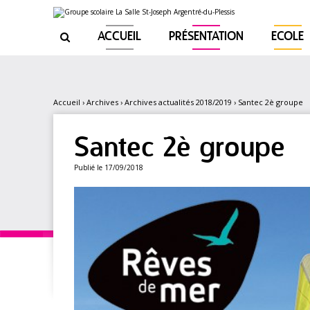
Aller
Outils
au
personnels
contenu.
|
ACCUEIL
PRÉSENTATION
ECOLE

Aller
à
la
navigation
Accueil
›
Archives
›
Archives actualités 2018/2019
›
Santec 2è groupe
Santec 2è groupe
Publié le 17/09/2018