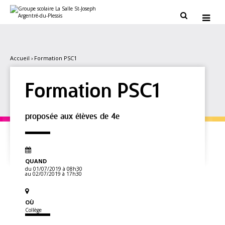
Aller
Outils
au
personnels


contenu.
|
Aller
à
la
navigation
Accueil
›
Formation PSC1
Formation PSC1
proposée aux élèves de 4e
QUAND
du 01/07/2019
à 08h30
au 02/07/2019
à 17h30
OÙ
Collège