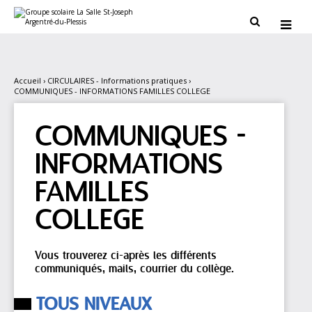
Aller
Outils
au
personnels


contenu.
|
Aller
à
la
navigation
Accueil
›
CIRCULAIRES - Informations pratiques
›
COMMUNIQUES - INFORMATIONS FAMILLES COLLEGE
COMMUNIQUES -
INFORMATIONS
FAMILLES
COLLEGE
Vous trouverez ci-après les différents
communiqués, mails, courrier du collège.
TOUS NIVEAUX