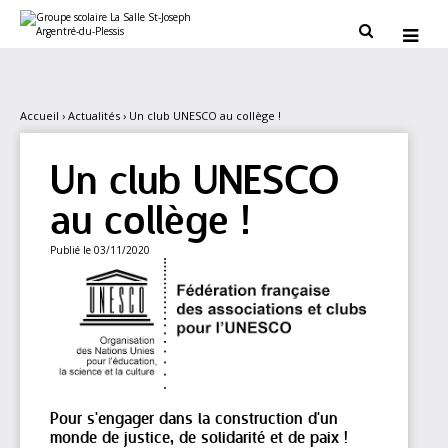
Aller
Outils
au
personnels


contenu.
|
Aller
à
la
navigation
Accueil
›
Actualités
›
Un club UNESCO au collège !
Un club UNESCO
au collège !
Publié le 03/11/2020
Pour s'engager dans la construction d'un
monde de justice, de solidarité et de paix !