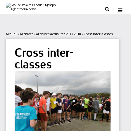
Aller
Outils
au
personnels


contenu.
|
Aller
à
la
navigation
Accueil
›
Archives
›
Archives actualités 2017 2018
›
Cross inter-classes
Cross inter-
classes