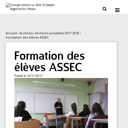
Aller
Outils
au
personnels


contenu.
|
Aller
à
la
navigation
Accueil
›
Archives
›
Archives actualités 2017 2018
›
Formation des élèves ASSEC
Formation des
élèves ASSEC
Publié le 10/11/2017