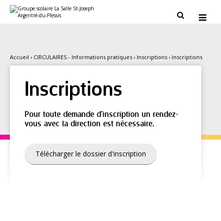
Aller
Outils
au
personnels


contenu.
|
Aller
à
la
navigation
Accueil
›
CIRCULAIRES - Informations pratiques
›
Inscriptions
›
Inscriptions
Inscriptions
Pour toute demande d'inscription un rendez-
vous avec la direction est nécessaire.
Télécharger le dossier d'inscription