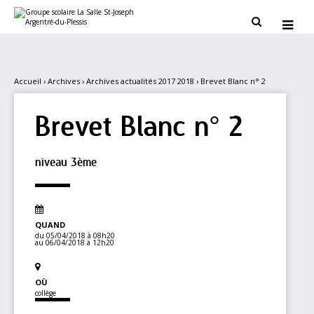
Aller
Outils
au
personnels


contenu.
|
Aller
à
la
navigation
Accueil
›
Archives
›
Archives actualités 2017 2018
›
Brevet Blanc n° 2
Brevet Blanc n° 2
niveau 3ème
QUAND
du 05/04/2018
à 08h20
au 06/04/2018
à 12h20
OÙ
collège