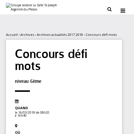
Aller
Outils
au
personnels


contenu.
|
Aller
à
la
navigation
Accueil
›
Archives
›
Archives actualités 2017 2018
›
Concours défi mots
Concours défi
mots
niveau 6ème
QUAND
le 16/03/2018
de 08h20
à 16h40
OÙ