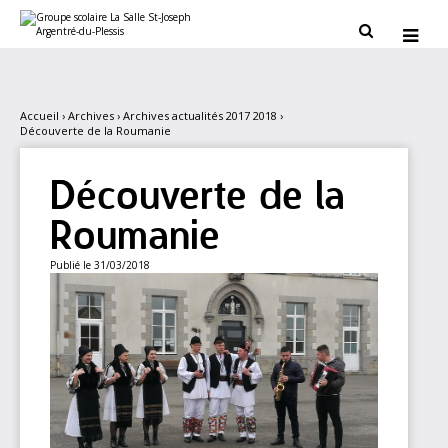
Aller
Outils
au
personnels


contenu.
|
Aller
à
la
navigation
Accueil
›
Archives
›
Archives actualités 2017 2018
›
Découverte de la Roumanie
Découverte de la
Roumanie
Publié le 31/03/2018