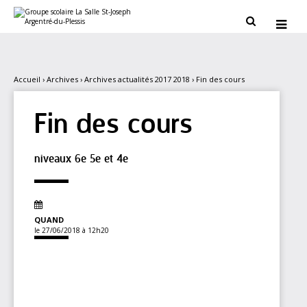
Aller
Outils
au
personnels


contenu.
|
Aller
à
la
navigation
Accueil
›
Archives
›
Archives actualités 2017 2018
›
Fin des cours
Fin des cours
niveaux 6e 5e et 4e
QUAND
le 27/06/2018
à 12h20