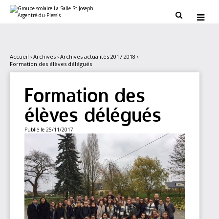
Aller
Outils
au
personnels


contenu.
|
Aller
à
la
navigation
Accueil
›
Archives
›
Archives actualités 2017 2018
›
Formation des élèves délégués
Formation des
élèves délégués
Publié le 25/11/2017