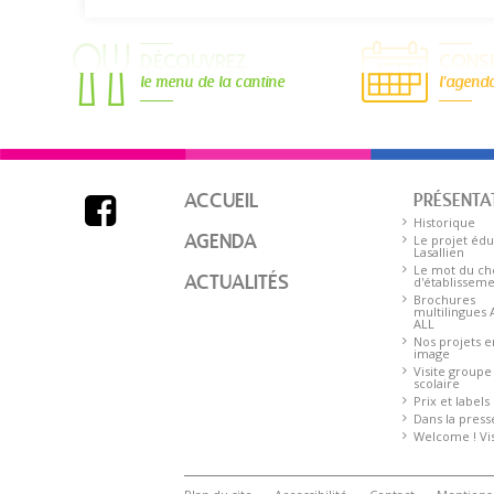
DÉCOUVREZ
CONS
le menu de la cantine
l'agend
ACCUEIL
PRÉSENTA

Historique
AGENDA
Le projet édu
Lasallien
Le mot du ch
ACTUALITÉS
d'établissem
Brochures
multilingues
ALL
Nos projets e
image
Visite groupe
scolaire
Prix et labels
Dans la press
Welcome ! Visi