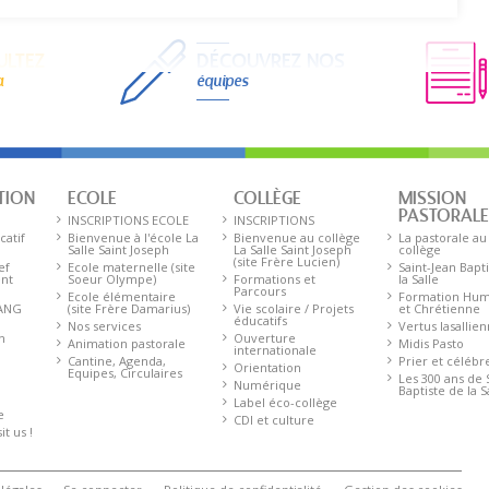
ULTEZ
DÉCOUVREZ NOS
a
équipes
TION
ECOLE
COLLÈGE
MISSION
PASTORAL
INSCRIPTIONS ECOLE
INSCRIPTIONS
catif
Bienvenue à l'école La
Bienvenue au collège
La pastorale au
Salle Saint Joseph
La Salle Saint Joseph
collège
(site Frère Lucien)
ef
Ecole maternelle (site
Saint-Jean Bapt
ent
Soeur Olympe)
Formations et
la Salle
Parcours
Ecole élémentaire
Formation Hum
 ANG
(site Frère Damarius)
Vie scolaire / Projets
et Chrétienne
éducatifs
Nos services
Vertus lasallie
n
Ouverture
Animation pastorale
Midis Pasto
internationale
Cantine, Agenda,
Prier et célébr
Orientation
Equipes, Circulaires
Les 300 ans de 
Numérique
Baptiste de la S
Label éco-collège
e
CDI et culture
t us !