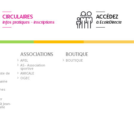
CIRCULAIRES
ACCÉDEZ
infos pratiques - inscriptions
à EcoleDirecte
ASSOCIATIONS
BOUTIQUE
E
APEL
BOUTIQUE
AS - Association
sportive
iste de
AMICALE
OGEC
aine
nnes
er
St Jean-
alle