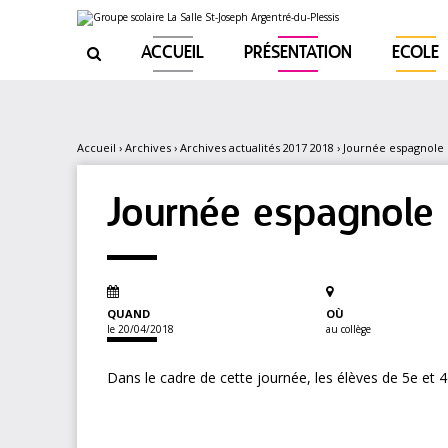
Aller
Outils
au
personnels
contenu.
|
ACCUEIL
PRÉSENTATION
ECOLE

Aller
à
la
navigation
Accueil
›
Archives
›
Archives actualités 2017 2018
›
Journée espagnole
Journée espagnole
QUAND
OÙ
le 20/04/2018
au collège
Dans le cadre de cette journée, les élèves de 5e et 4