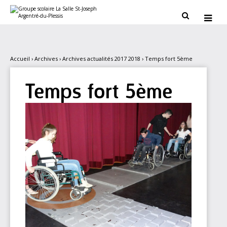
Aller
Outils
au
personnels


contenu.
|
Aller
à
la
navigation
Accueil
›
Archives
›
Archives actualités 2017 2018
›
Temps fort 5ème
Temps fort 5ème