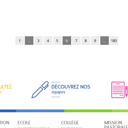
1
...
3
4
5
6
7
8
9
...
183
ULTEZ
DÉCOUVREZ NOS
a
équipes
TION
ECOLE
COLLÈGE
MISSION
PASTORAL