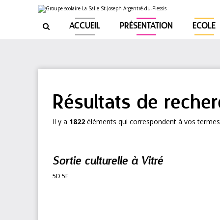
Aller
Outils
au
personnels
contenu.
|
ACCUEIL
PRÉSENTATION
ECOLE

Aller
à
la
navigation
Résultats de reche
Il y a
1822
éléments qui correspondent à vos termes
Sortie culturelle à Vitré
5D 5F